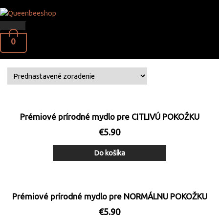
Preskočiť
Domov
Produkty
Mydlá
na
obsah
Domov
/ Mydlá
Hlavné
0
Menu
Zobrazujú sa všetky 3 výsledky
Prémiové prírodné mydlo pre CITLIVÚ POKOŽKU
€
5.90
Do košíka
Prémiové prírodné mydlo pre NORMÁLNU POKOŽKU
€
5.90