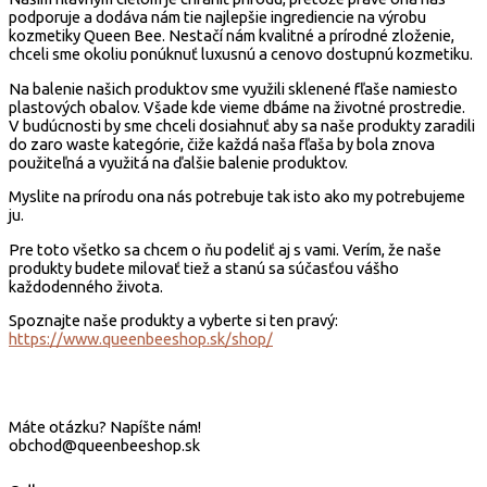
podporuje a dodáva nám tie najlepšie ingrediencie na výrobu
kozmetiky Queen Bee. Nestačí nám kvalitné a prírodné zloženie,
chceli sme okoliu ponúknuť luxusnú a cenovo dostupnú kozmetiku.
Na balenie našich produktov sme využili sklenené fľaše namiesto
plastových obalov. Všade kde vieme dbáme na životné prostredie.
V budúcnosti by sme chceli dosiahnuť aby sa naše produkty zaradili
do zaro waste kategórie, čiže každá naša fľaša by bola znova
použiteľná a využitá na ďalšie balenie produktov.
Myslite na prírodu ona nás potrebuje tak isto ako my potrebujeme
ju.
Pre toto všetko sa chcem o ňu podeliť aj s vami. Verím, že naše
produkty budete milovať tiež a stanú sa súčasťou vášho
každodenného života.
Spoznajte naše produkty a vyberte si ten pravý:
https://www.queenbeeshop.sk/shop/
Máte otázku? Napíšte nám!
obchod@queenbeeshop.sk