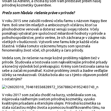
Volám sa Adrienn, a chcela by som Vám predstaviť príbeh našej
prírodnej kozmetiky QueenBee.
Prečo som hľadala riešenie práve v prírode?
V roku 2015 sme založili rodinnú včeliu farmu s názvom Happy Bee
Farm. Boli sme tím mladých a ambicioznych včelárov, ktorí sa
plnohodnotne venovali a doteraz venujú svojej robote. Včely
pomáhajú vytvárať pre spoločnosť miliardové hodnoty v prírode a
poľnohospodárstve, preto veríme, že ich záchrana je v záujme nás
všetkých v budúcnosti. Vytvorili sme farmu kde je každá včela
šťastná. Vďaka tomuto vzácnemu hmyzu som spoznala
fenomenálny život včiel, ich produkty a čaro prírody.
Vedela som, že riešenie na moje kožné problémy nájdem tiež v
prírode. Študovala a testovala som najkvalitnejšie prírodné prísady
a konečný výsledok bol prekvapujúci. Krémy som testovala sama na
sebe a začali mi pomáhať. Kožné problémy zmizli a žiadne vedľajšie
účinky sa neukazovali. Otázka bola ako sa s týmto objavom podeliť
s ostatnými?
V roku 2017 som začala chodiť na kurzy, vzdelávala som sa,
inšpirovala nádherným svetom prírodnej kozmetiky, vysoko
kvalitnými prísadami a éterickými olejmi. Prírodná kozmetika sa
stala súčasťou môjho života a pomocou kvalifikovaného tímu, na