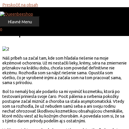
Preskočiť na obsah
Domov
About
Hlavné Menu
0
Náš príbeh
Náš príbeh sa začal tam, kde som hľadala riešenie na moje
ekzémové ochorenia. Už mi nestačili lieky, krémy, séra na zmiernenie
príznakov na krátku dobu, chcela som povedať definitívne nie
ekzému. Rozhodla som sa nájsť riešenie sama. Opustila som
všetko, čo je vyrobené inými a začala som na tom pracovať sama,
sama s prírodou.
Bol to nemalý boj ale podarilo sa mi vyvinúť kozmetiku, ktorá po
testovaní priniesla svoje čaro. Pocit pálenia a svrbenia pokožky
postupne začal miznúť a choroba sa stala asymptomatická. Vtedy
som sa rozhodla, že už nebudem samú seba a ani svoju rodinu
nechať ohrozovať škodlivou kozmetikou obsahujúcou chemikálie,
ktoré môžu viesť až ku kožným chorobám. A povedala som si, že sa
s týmto darom prírody podelím aj s ostatnými.