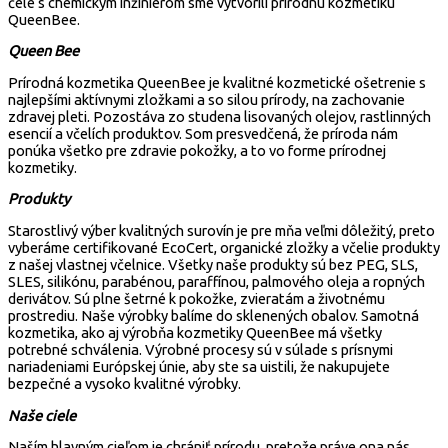
čele s chemickým inžinierom sme vytvorili prírodnú kozmetiku
QueenBee.
Queen Bee
Prírodná kozmetika QueenBee je kvalitné kozmetické ošetrenie s
najlepšími aktívnymi zložkami a so silou prírody, na zachovanie
zdravej pleti. Pozostáva zo studena lisovaných olejov, rastlinných
esencií a včelích produktov. Som presvedčená, že príroda nám
ponúka všetko pre zdravie pokožky, a to vo forme prírodnej
kozmetiky.
Produkty
Starostlivý výber kvalitných surovín je pre mňa veľmi dôležitý, preto
vyberáme certifikované EcoCert, organické zložky a včelie produkty
z našej vlastnej včelnice. Všetky naše produkty sú bez PEG, SLS,
SLES, silikónu, parabénou, paraffínou, palmového oleja a ropných
derivátov. Sú plne šetrné k pokožke, zvieratám a životnému
prostrediu.
Naše výrobky balíme do sklenených obalov. Samotná
kozmetika, ako aj výrobňa kozmetiky QueenBee má všetky
potrebné schválenia. Výrobné procesy sú v súlade s prísnymi
nariadeniami Európskej únie, aby ste sa uistili, že nakupujete
bezpečné a vysoko kvalitné výrobky.
Naše ciele
Naším hlavným cieľom je chrániť prírodu, pretože práve ona nás