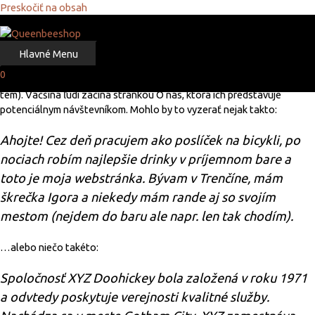
Preskočiť na obsah
Domov
Ukážka strany
Hlavné Menu
Toto je vzorová stránka. Je odlišná od blogu, pretože zostane na
0
jednom mieste a zobrazí sa vo vašej navigácii na stránkach (vo väčšine
tém). Väčšina ľudí začína stránkou O nás, ktorá ich predstavuje
potenciálnym návštevníkom. Mohlo by to vyzerať nejak takto:
Ahojte! Cez deň pracujem ako poslíček na bicykli, po
nociach robím najlepšie drinky v príjemnom bare a
toto je moja webstránka. Bývam v Trenčíne, mám
škrečka Igora a niekedy mám rande aj so svojím
mestom (nejdem do baru ale napr. len tak chodím).
…alebo niečo takéto:
Spoločnosť XYZ Doohickey bola založená v roku 1971
a odvtedy poskytuje verejnosti kvalitné služby.