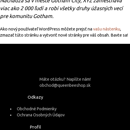
Nachádza sa v meste Gotham City, XYZ zamestnáva
viac ako 2 000 ľudí a robí všetky druhy úžasných vecí
pre komunitu Gotham.
Ako nový používateľ WordPress môžete prejsť na
vašu nástenku
,
zmazať túto stránku a vytvoriť nové stránky pre váš obsah. Bavte sa!
Máte otázku? Napíšte nám!
obchod@queenbeeshop.sk
Odkazy
Obchodné Podmienky
Ochrana Osobných Údajov
Profil