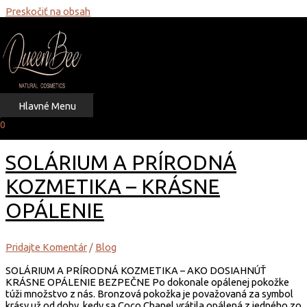
Preskočiť na obsah
Domov
2020
Rok: 2020
Hlavné Menu
0
SOLÁRIUM A PRÍRODNÁ
KOZMETIKA – KRÁSNE
OPÁLENIE
Pridajte Komentár
/
Blog
SOLÁRIUM A PRÍRODNÁ KOZMETIKA – AKO DOSIAHNÚŤ
KRÁSNE OPÁLENIE BEZPEČNE Po dokonale opálenej pokožke
túži množstvo z nás. Bronzová pokožka je považovaná za symbol
krásy už od doby, kedy sa Coco Chanel vrátila opálená z jedného zo