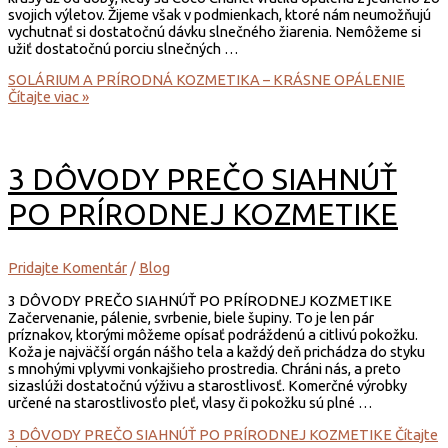
svojich výletov. Žijeme však v podmienkach, ktoré nám neumožňujú
vychutnať si dostatočnú dávku slnečného žiarenia. Nemôžeme si
užiť dostatočnú porciu slnečných …
SOLÁRIUM A PRÍRODNÁ KOZMETIKA – KRÁSNE OPÁLENIE
Čítajte viac »
3 DÔVODY PREČO SIAHNÚŤ
PO PRÍRODNEJ KOZMETIKE
Pridajte Komentár
/
Blog
3 DÔVODY PREČO SIAHNÚŤ PO PRÍRODNEJ KOZMETIKE
Začervenanie, pálenie, svrbenie, biele šupiny. To je len pár
príznakov, ktorými môžeme opísať podráždenú a citlivú pokožku.
Koža je najväčší orgán nášho tela a každý deň prichádza do styku
s mnohými vplyvmi vonkajšieho prostredia. Chráni nás, a preto
sizaslúži dostatočnú výživu a starostlivosť. Komerčné výrobky
určené na starostlivosťo pleť, vlasy či pokožku sú plné …
3 DÔVODY PREČO SIAHNÚŤ PO PRÍRODNEJ KOZMETIKE
Čítajte