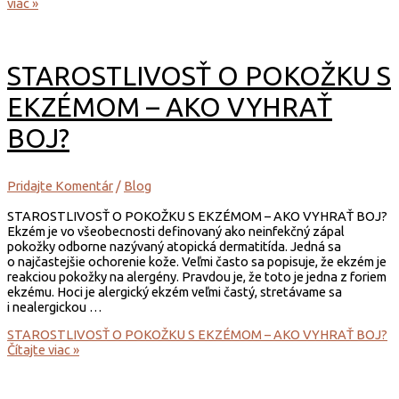
viac »
STAROSTLIVOSŤ O POKOŽKU S
EKZÉMOM – AKO VYHRAŤ
BOJ?
Pridajte Komentár
/
Blog
STAROSTLIVOSŤ O POKOŽKU S EKZÉMOM – AKO VYHRAŤ BOJ?
Ekzém je vo všeobecnosti definovaný ako neinfekčný zápal
pokožky odborne nazývaný atopická dermatitída. Jedná sa
o najčastejšie ochorenie kože. Veľmi často sa popisuje, že ekzém je
reakciou pokožky na alergény. Pravdou je, že toto je jedna z foriem
ekzému. Hoci je alergický ekzém veľmi častý, stretávame sa
i nealergickou …
STAROSTLIVOSŤ O POKOŽKU S EKZÉMOM – AKO VYHRAŤ BOJ?
Čítajte viac »