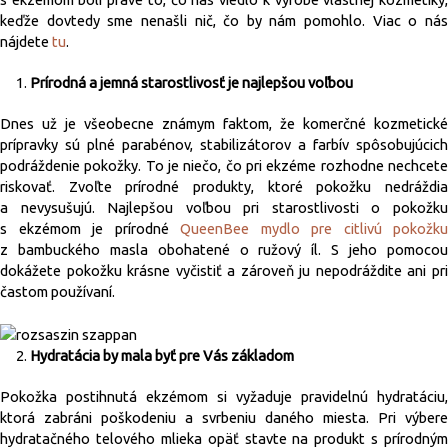
keďže dovtedy sme nenašli nič, čo by nám pomohlo. Viac o nás
nájdete
tu
.
Prírodná a jemná starostlivosť je najlepšou voľbou
Dnes už je všeobecne známym faktom, že komerčné kozmetické
prípravky sú plné parabénov, stabilizátorov a farbív spôsobujúcich
podráždenie pokožky. To je niečo, čo pri ekzéme rozhodne nechcete
riskovať. Zvoľte prírodné produkty, ktoré pokožku nedráždia
a nevysušujú. Najlepšou voľbou pri starostlivosti o pokožku
s ekzémom je prírodné
QueenBee mydlo pre citlivú pokožku
z bambuckého masla obohatené o ružový íl. S jeho pomocou
dokážete pokožku krásne vyčistiť a zároveň ju nepodráždite ani pri
častom používaní.
Hydratácia by mala byť pre Vás základom
Pokožka postihnutá ekzémom si vyžaduje pravidelnú hydratáciu,
ktorá zabráni poškodeniu a svrbeniu daného miesta. Pri výbere
hydratačného telového mlieka opäť stavte na produkt s prírodným