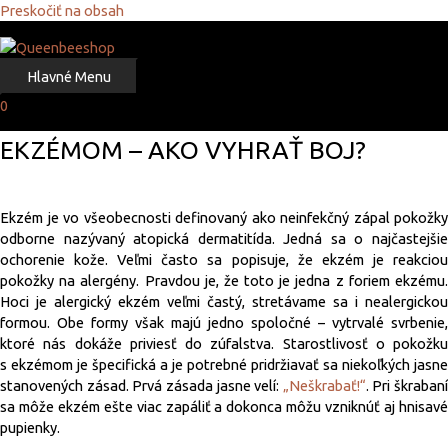
Preskočiť na obsah
Domov
Blog
STAROSTLIVOSŤ O POKOŽKU S EKZÉMOM – AKO VYHRAŤ BOJ?
Hlavné Menu
0
STAROSTLIVOSŤ O POKOŽKU S
EKZÉMOM – AKO VYHRAŤ BOJ?
Ekzém je vo všeobecnosti definovaný ako neinfekčný zápal pokožky
odborne nazývaný atopická dermatitída. Jedná sa o najčastejšie
ochorenie kože. Veľmi často sa popisuje, že ekzém je reakciou
pokožky na alergény. Pravdou je, že toto je jedna z foriem ekzému.
Hoci je alergický ekzém veľmi častý, stretávame sa i nealergickou
formou. Obe formy však majú jedno spoločné – vytrvalé svrbenie,
ktoré nás dokáže priviesť do zúfalstva. Starostlivosť o pokožku
s ekzémom je špecifická a je potrebné pridržiavať sa niekoľkých jasne
stanovených zásad. Prvá zásada jasne velí:
„Neškrabať!“
. Pri škrabaní
sa môže ekzém ešte viac zapáliť a dokonca môžu vzniknúť aj hnisavé
pupienky.