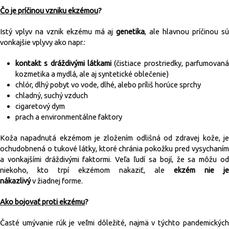
Čo je príčinou vzniku ekzémou
?
Istý vplyv na vznik ekzému má aj
genetika
, ale hlavnou príčinou s
vonkajšie vplyvy ako napr.:
kontakt s dráždivými látkami
(čistiace prostriedky, parfumovan
kozmetika a mydlá, ale aj syntetické oblečenie)
chlór, dlhý pobyt vo vode, dlhé, alebo príliš horúce sprchy
chladný, suchý vzduch
cigaretový dym
prach a environmentálne faktory
Koža napadnutá ekzémom je zložením odlišná od zdravej kože, je
ochudobnená o tukové látky, ktoré chránia pokožku pred vysychaním
a vonkajšími dráždivými faktormi. Veľa ľudí sa bojí, že sa môžu od
niekoho, kto trpí ekzémom nakaziť, ale
ekzém nie je
nákazlivý
v žiadnej forme.
Ako bojovať proti ekzému
?
Časté umývanie rúk je veľmi dôležité, najmä v týchto pandemických