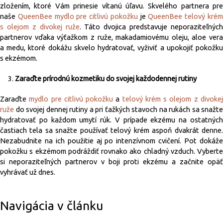
zložením, ktoré Vám prinesie vítanú úľavu. Skvelého partnera pre
naše
QueenBee mydlo pre citlivú pokožku
je
QueenBee telový kré
s olejom z divokej ruže
. Táto dvojica predstavuje neporaziteľných
partnerov vďaka výťažkom z ruže, makadamiovému oleju, aloe vera
a medu, ktoré dokážu skvelo hydratovať, vyživiť a upokojiť pokožku
s ekzémom.
Zaraďte prírodnú kozmetiku do svojej každodennej rutiny
Zaraďte
mydlo pre citlivú pokožku
a
telový krém s olejom z divoke
ruže
do svojej dennej rutiny a pri ťažkých stavoch na rukách sa snažte
hydratovať po každom umytí rúk. V prípade ekzému na ostatných
častiach tela sa snažte používať telový krém aspoň dvakrát denne.
Nezabudnite na ich použitie aj po intenzívnom cvičení. Pot dokáže
pokožku s ekzémom podráždiť rovnako ako chladný vzduch. Vyberte
si neporaziteľných partnerov v boji proti ekzému a začnite opäť
vyhrávať už dnes.
Navigácia v článku