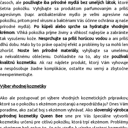
časoch, ale
používajte iba prírodné mydlá bez umelých látok
, ktor
šetria pokožku. Vyhýbajte sa produktom parfumovaným a príliš
agresívnym. (napr. antibakteriálne mydlo je veľmi agresívne na
pokožku, pritom pred vírusmi a baktériami Vás účinne ochránia aj naše
prírodné mydlá).
Po kúpeli alebo sprche sa hydratujte vhodným
krémom
. Vlhká pokožka príjme živiny a vlhkosť najlepšie a zabránite
tak vysušeniu kože.
Nesprchujte sa príliš horúcou vodou
a ani príli
dlhú dobu. Malo by to práve opačný efekt a problémy by sa mohli len
zhoršiť.
Noste len prírodné materiály
, vyhýbajte sa umelém
a nekvalitnému oblečeniu. Dohliadnite na to, aby ste
používali
kvalitnú kozmetiku
. Ak raz nájdete produkt, ktorý Vám vyhovuje
a nespôsobuje žiadne komplikácie, ostaňte mu verný a zbytočne
neexperimentujte.
Výber vhodnej kozmetiky
Ako ale postupovať pri výbere vhodných kozmetických prípravkov,
ktoré sa o pokožku s ekzémom postarajú a nepodráždia ju? Dnes Vám
poradíme, ako začať boj s ekzémom vyhrávať. Ako
slovenský výrobc
prírodnej kozmetiky Queen Bee
sme pre Vás špeciálne vytvorili
kozmetiku určenú pre citlivú pokožku, ktorá trpí ekzémom. Problémy
s ekzémom boli práve to, čo nás viedlo k výrobe vlastnej kozmetiky,