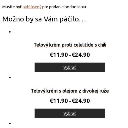
Musíte byť
prihlásený
pre pridanie hodnotenia.
Možno by sa Vám páčilo…
Telový krém proti celulitíde s chili
€
11.90
€
24.90
–
Vybrať
Telový krém s olejom z divokej ruže
€
11.90
€
24.90
–
Vybrať