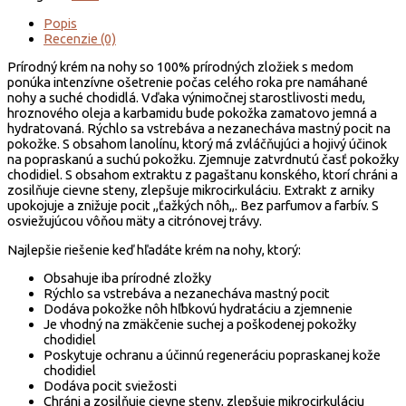
Popis
Recenzie (0)
Prírodný krém na nohy so 100% prírodných zložiek s medom
ponúka intenzívne ošetrenie počas celého roka pre namáhané
nohy a suché chodidlá. Vďaka výnimočnej starostlivosti medu,
hroznového oleja a karbamidu bude pokožka zamatovo jemná a
hydratovaná. Rýchlo sa vstrebáva a nezanecháva mastný pocit na
pokožke. S obsahom lanolínu, ktorý má zvláčňujúci a hojivý účinok
na popraskanú a suchú pokožku. Zjemnuje zatvrdnutú časť pokožky
chodidiel. S obsahom extraktu z pagaštanu konského, ktorí chráni a
zosilňuje cievne steny, zlepšuje mikrocirkuláciu. Extrakt z arniky
upokojuje a znižuje pocit ,,ťažkých nôh,,. Bez parfumov a farbív. S
osviežujúcou vôňou mäty a citrónovej trávy.
Najlepšie riešenie keď hľadáte krém na nohy, ktorý:
Obsahuje iba prírodné zložky
Rýchlo sa vstrebáva a nezanecháva mastný pocit
Dodáva pokožke nôh hľbkovú hydratáciu a zjemnenie
Je vhodný na zmäkčenie suchej a poškodenej pokožky
chodidiel
Poskytuje ochranu a účinnú regeneráciu popraskanej kože
chodidiel
Dodáva pocit sviežosti
Chráni a zosilňuje cievne steny, zlepšuje mikrocirkuláciu