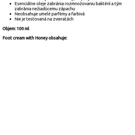
Esenciálne oleje zabránia rozmnožovaniu baktérií a tým
zabránia nežiadúcemu zápachu
Neobsahuje umelé parfémy a farbivá
Nie je testovaná na zvieratách
Objem: 100 ml
Foot cream with Honey obsahuje:
Med
Urea
BIO
Hroznový
olej