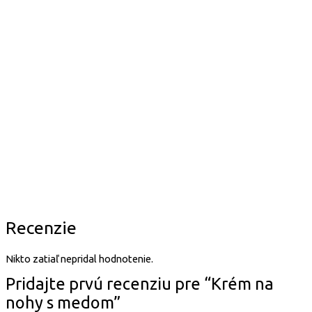
Aktívna zložka, ktorý
Má silný hydratačný a
Esenciálny olej Niaouli
má výrazný účinok na
zmäkčujúci účinok a
sa získava destiláciou
cievne steny.
pomáha aktívnym
vodnou parou z listov
Spevňuje a zvyšuje ich
zložkám dostať sa do
a mladých konárov. Je
elasticitu, pružnosť.
hlbších vrstiev
antivírusový a
Zlepšuje
pokožky. Chráni a
protiplesňový, má
mikrocirkuláciu,
obnovuje suchú,
povzbudzujúci účinok
pôsobí protizápalovo
šupinatú,
popraskanú
na pokožku, Vhodný
a tlmí opuchy.
alebo svrbivú
je aj pre citlivú
pokožku. Krémy na
pokožk
u.
báze lanolínu sa ľahko
vstrebávajú do
pokožky a silne ju
hydratujú.
Recenzie
Nikto zatiaľ nepridal hodnotenie.
Pridajte prvú recenziu pre “Krém na
nohy s medom”