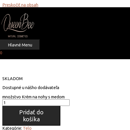
Preskočiť na obsah
Domov
Produkty
Krém na nohy s medom
Krém na nohy s medom
Hlavné Menu
€
19.90
0
SKLADOM
Dostupné u nášho dodávateľa
množstvo Krém na nohy s medom
Pridať do
košíka
Kategórie:
Telo